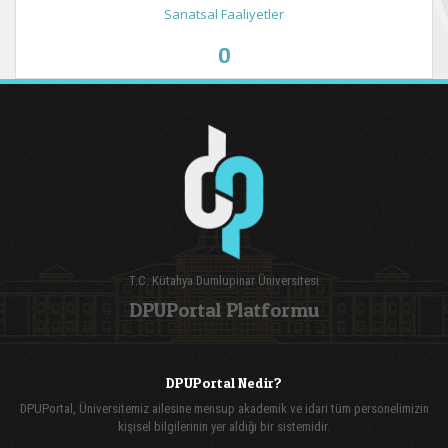
Sanatsal Faaliyetler
0
T.C. Kütahya Dumlupınar Üniversitesi
DPUPortal Platformu
DPUPortal Nedir?
DPUPortal, Üniversitemiz ailesine mensup akademik ve idari tüm personelimizin
kişisel bilgilerinin yer aldığı bir sistemidir.