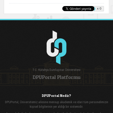
x 0
T.C. Kütahya Dumlupınar Üniversitesi
DPUPortal Platformu
DPUPortal Nedir?
DPUPortal, Üniversitemiz ailesine mensup akademik ve idari tüm personelimizin
kişisel bilgilerinin yer aldığı bir sistemidir.