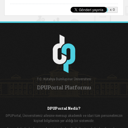
x 0
T.C. Kütahya Dumlupınar Üniversitesi
DPUPortal Platformu
DPUPortal Nedir?
DPUPortal, Üniversitemiz ailesine mensup akademik ve idari tüm personelimizin
kişisel bilgilerinin yer aldığı bir sistemidir.