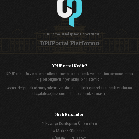
T.C. Kütahya Dumlupınar Üniversitesi
DPUPortal Platformu
DPUPortal Nedir?
DPUPortal, Üniversitemiz ailesine mensup akademik ve idari tüm personelimizin
kişisel bilgilerinin yer aldığı bir sistemidir.
Ayrıca değerli akademisyenlerimizin alanları ile ilgili güncel akademik yazılarına
ulaşabileceğiniz önemli bir akademik kaynaktır.
Hızlı Erişimler
Kütahya Dumlupınar Üniversitesi
Merkez Kütüphane
Öğrenci Bilgi Sistemi