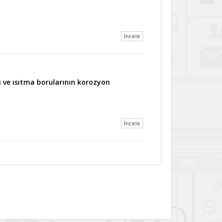
İncele
ı ve ısıtma borularının korozyon
İncele