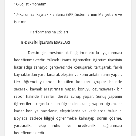
16-Lojistik Yönetimi
17-Kurumsal kaynak Planlama (ERP) Sistemlerinin Maliyetlere v
e
İşletme
Performansına Etkileri
B-DERSİN İŞLENME ESASLARI
Dersin işlenmesinde aktif eğitim metodu uygulanması
hedeflenmektedir. Yüksek Lisans öğrencileri öğretim üyesinin
hazırladığı senaryo çerçevesinde konuşarak, tartışarak, farklı
kaynaklardan yararlanarak eleştirir ve konu anlatımlarını yapar.
Her öğrenci yukarıda belirtilen konuları gruplar halinde
seçerek, kaynak araştırması yapar, konuyu özümseyerek bir
rapor halinde hazırlar, derste sunuş yapar. Sunuş yapanın
öğrencilerin dışında kalan öğrenciler sunuş yapan öğrenciler
kadar konuya hazırlanır, eleştirilerde ve katkılarda bulunur.
Böylece sadece
bilgiyi
öğrenmekle kalmayıp,
sorun çözme,
yaratıcılık, ekip ruhu
ve
üretkenlik
sağlanması
hedeflenmektedir.