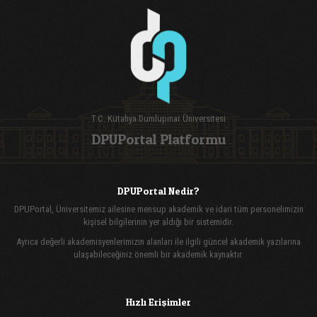
T.C. Kütahya Dumlupınar Üniversitesi
DPUPortal Platformu
DPUPortal Nedir?
DPUPortal, Üniversitemiz ailesine mensup akademik ve idari tüm personelimizin
kişisel bilgilerinin yer aldığı bir sistemidir.
Ayrıca değerli akademisyenlerimizin alanları ile ilgili güncel akademik yazılarına
ulaşabileceğiniz önemli bir akademik kaynaktır.
Hızlı Erişimler