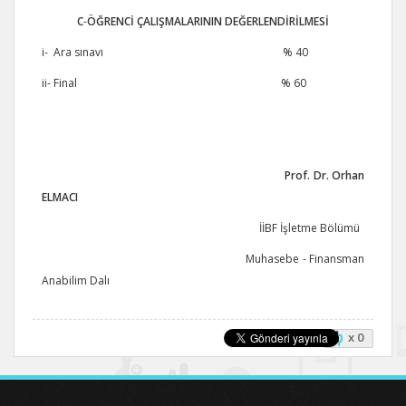
C
-
ÖĞRENCİ ÇALIŞMALARININ DEĞERLENDİRİLMESİ
i- Ara sınavı % 40
ii- Final % 60
Prof. Dr. Orhan
ELMACI
İİBF İşletme Bölümü
Muhasebe - Finansman
Anabilim Dalı
x 0