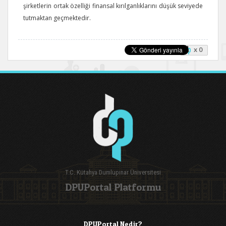
şirketlerin ortak özelliği finansal kırılganlıklarını düşük seviyede
tutmaktan geçmektedir.
x 0
T.C. Kütahya Dumlupınar Üniversitesi
DPUPortal Platformu
DPUPortal Nedir?