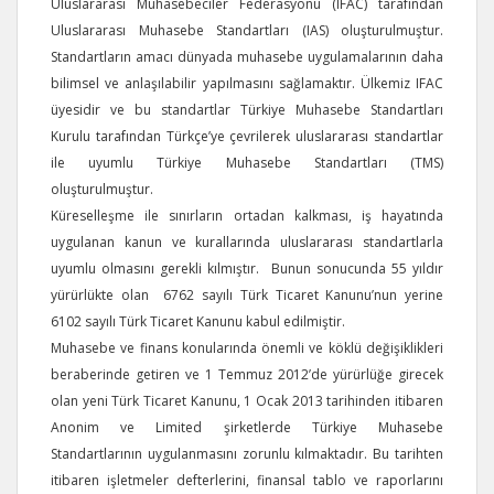
Uluslararası Muhasebeciler Federasyonu (IFAC) tarafından
Uluslararası Muhasebe Standartları (IAS) oluşturulmuştur.
Standartların amacı dünyada muhasebe uygulamalarının daha
bilimsel ve anlaşılabilir yapılmasını sağlamaktır. Ülkemiz IFAC
üyesidir ve bu standartlar Türkiye Muhasebe Standartları
Kurulu tarafından Türkçe’ye çevrilerek uluslararası standartlar
ile uyumlu Türkiye Muhasebe Standartları (TMS)
oluşturulmuştur.
Küreselleşme ile sınırların ortadan kalkması, iş hayatında
uygulanan kanun ve kurallarında uluslararası standartlarla
uyumlu olmasını gerekli kılmıştır. Bunun sonucunda 55 yıldır
yürürlükte olan 6762 sayılı Türk Ticaret Kanunu’nun yerine
6102 sayılı Türk Ticaret Kanunu kabul edilmiştir.
Muhasebe ve finans konularında önemli ve köklü değişiklikleri
beraberinde getiren ve 1 Temmuz 2012’de yürürlüğe girecek
olan yeni Türk Ticaret Kanunu, 1 Ocak 2013 tarihinden itibaren
Anonim ve Limited şirketlerde Türkiye Muhasebe
Standartlarının uygulanmasını zorunlu kılmaktadır. Bu tarihten
itibaren işletmeler defterlerini, finansal tablo ve raporlarını