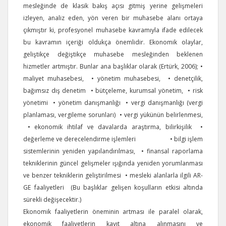
mesleğinde de klasik bakış açısı gitmiş yerine gelişmeleri
izleyen, analiz eden, yön veren bir muhasebe alanı ortaya
çıkmıştır ki, profesyonel muhasebe kavramıyla ifade edilecek
bu kavramın içeriği oldukça önemlidir. Ekonomik olaylar,
geliştikçe değiştikçe muhasebe mesleğinden beklenen
hizmetler artmıştır. Bunlar ana başlıklar olarak (Ertürk, 2006); •
maliyet muhasebesi, • yönetim muhasebesi, • denetçilik,
bağımsız dış denetim • bütçeleme, kurumsal yönetim, • risk
yönetimi • yönetim danışmanlığı • vergi danışmanlığı (vergi
planlaması, vergileme sorunları) • vergi yükünün belirlenmesi,
• ekonomik ihtilaf ve davalarda araştırma, bilirkişilik •
değerleme ve derecelendirme işlemleri • bilgi işlem
sistemlerinin yeniden yapılandırılması, • finansal raporlama
tekniklerinin güncel gelişmeler ışığında yeniden yorumlanması
ve benzer tekniklerin geliştirilmesi • mesleki alanlarla ilgili AR-
GE faaliyetleri (Bu başlıklar gelişen koşulların etkisi altında
sürekli değişecektir.)
Ekonomik faaliyetlerin öneminin artması ile paralel olarak,
ekonomik faaliyetlerin kayıt altına alınmasını ve