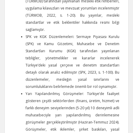
(TÜRMOB) tarafından yayınlanan mesleki etik rehberleri,
uygulama kılavuzları ve mevzuat yorumları incelenmiştir
(TÜRMOB, 2022, s. 1-20). Bu yayınlar, mesleki
standartlar ve etik beklentiler hakkında resmi bilgi
sağlamıştır.
SPK ve KGK Düzenlemeleri: Sermaye Piyasası Kurulu
(SPK) ve Kamu Gözetimi, Muhasebe ve Denetim
Standartları Kurumu (KGK) tarafından yayınlanan
tebliğler, yönetmelikler ve kararlar incelenerek
Türkiye’deki yasal çerçeve ve denetim standartları
detaylı olarak analiz edilmiştir (SPK, 2023, s. 1-100). Bu
düzenlemeler, mesleğin yasal sınırlarını ve
sorumluluklarını belirlemede önemli bir rol oynamıştır.
Yarı Yapılandırılmış Görüşmeler: Türkiye’de faaliyet
gösteren çeşitli sektörlerden (finans, üretim, hizmet) ve
farklı deneyim seviyelerinden (5-20 yıl) 10 deneyimli adli
muhasebeciyle yarı yapılandırılmış derinlemesine
görüşmeler gerçekleştirilmiştir (Haziran-Temmuz 2024).
Görüşmeler, etik ikilemler, şirket baskıları, yasal