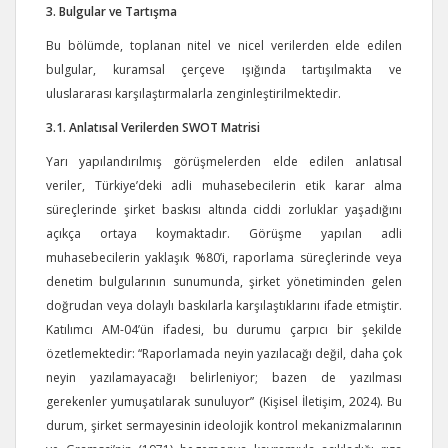
3. Bulgular ve Tartışma
Bu bölümde, toplanan nitel ve nicel verilerden elde edilen
bulgular, kuramsal çerçeve ışığında tartışılmakta ve
uluslararası karşılaştırmalarla zenginleştirilmektedir.
3.1. Anlatısal Verilerden SWOT Matrisi
Yarı yapılandırılmış görüşmelerden elde edilen anlatısal
veriler, Türkiye’deki adli muhasebecilerin etik karar alma
süreçlerinde şirket baskısı altında ciddi zorluklar yaşadığını
açıkça ortaya koymaktadır. Görüşme yapılan adli
muhasebecilerin yaklaşık %80’i, raporlama süreçlerinde veya
denetim bulgularının sunumunda, şirket yönetiminden gelen
doğrudan veya dolaylı baskılarla karşılaştıklarını ifade etmiştir.
Katılımcı AM-04’ün ifadesi, bu durumu çarpıcı bir şekilde
özetlemektedir: “Raporlamada neyin yazılacağı değil, daha çok
neyin yazılamayacağı belirleniyor; bazen de yazılması
gerekenler yumuşatılarak sunuluyor” (Kişisel İletişim, 2024). Bu
durum, şirket sermayesinin ideolojik kontrol mekanizmalarının