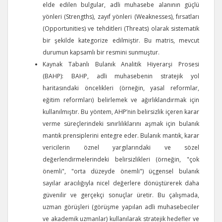
elde edilen bulgular, adli muhasebe alanının güçlü
yönleri (Strengths), zayıf yönleri (Weaknesses), fırsatları
(Opportunities) ve tehditleri (Threats) olarak sistematik
bir şekilde kategorize edilmiştir. Bu matris, mevcut
durumun kapsamlı bir resmini sunmuştur.
Kaynak Tabanlı Bulanık Analitik Hiyerarşi Prosesi
(BAHP): BAHP, adli muhasebenin stratejik yol
haritasındaki öncelikleri (örneğin, yasal reformlar,
eğitim reformları) belirlemek ve ağırlıklandırmak için
kullanılmıştır. Bu yöntem, AHP’nin belirsizlik içeren karar
verme süreçlerindeki sınırlılıklarını aşmak için bulanık
mantık prensiplerini entegre eder. Bulanık mantık, karar
vericilerin öznel yargılarındaki ve sözel
değerlendirmelerindeki belirsizlikleri (örneğin, "çok
önemli", "orta düzeyde önemli") üçgensel bulanık
sayılar aracılığıyla nicel değerlere dönüştürerek daha
güvenilir ve gerçekçi sonuçlar üretir. Bu çalışmada,
uzman görüşleri (görüşme yapılan adli muhasebeciler
ve akademik uzmanlar) kullanılarak stratejik hedefler ve