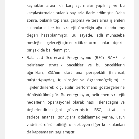
kaynaklar arası ikili karşılaştırmalar yapılmış ve bu
karşılaştırmalar bulanık sayılarla ifade edilmiştir. Daha
sonra, bulanık toplama, çarpma ve ters alma işlemleri
kullanılarak her bir stratejik önceliğin ağırlıklandırılmış
değeri hesaplanmıştır. Bu sayede, adli muhasebe
mesleğinin geleceği için en kritik reform alanları objektif
bir şekilde belirlenmiştir.
Balanced Scorecard Entegrasyonu (BSC): BAHP ile
belirlenen stratejik öncelikler ve bu önceliklerin
ağırlıkları, BSC’nin dört ana perspektifi (finansal,
müşteri/paydaş, iç süreçler ve öğrenme/gelişim) ile
ilişkilendirilerek ölçülebilir performans göstergelerine
dönüştürülmüştür. Bu entegrasyon, belirlenen stratejik
hedeflerin operasyonel olarak nasıl izleneceğini ve
değerlendirileceğini göstermiştir. BSC, stratejinin
sadece finansal sonuçlara odaklanmak yerine, uzun
vadeli sürdürülebilirliği destekleyen diğer kritik alanları
da kapsamasını sağlamıştır.