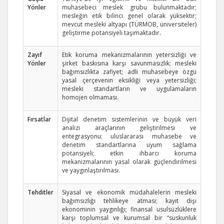
Yönler
muhasebeci meslek grubu bulunmaktadır;
mesleğin etik bilinci genel olarak yüksektir;
mevcut mesleki altyapı (TÜRMOB, üniversiteler)
geliştirme potansiyeli taşımaktadır
.
Zayıf
Etik koruma mekanizmalarının yetersizliği ve
Yönler
şirket baskısına karşı savunmasızlık; mesleki
bağımsızlıkta zafiyet; adli muhasebeye özgü
yasal çerçevenin eksikliği veya yetersizliği;
mesleki standartların ve uygulamaların
homojen olmaması.
Fırsatlar
Dijital denetim sistemlerinin ve büyük veri
analizi araçlarının geliştirilmesi ve
entegrasyonu; uluslararası muhasebe ve
denetim standartlarına uyum sağlama
potansiyeli; etkin ihbarcı koruma
mekanizmalarının yasal olarak güçlendirilmesi
ve yaygınlaştırılması.
Tehditler
Siyasal ve ekonomik müdahalelerin mesleki
bağımsızlığı tehlikeye atması; kayıt dışı
ekonominin yaygınlığı; finansal usulsüzlüklere
karşı toplumsal ve kurumsal bir “suskunluk