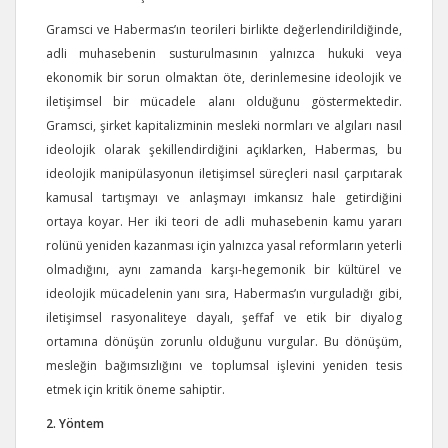
Gramsci ve Habermas’ın teorileri birlikte değerlendirildiğinde,
adli muhasebenin susturulmasının yalnızca hukuki veya
ekonomik bir sorun olmaktan öte, derinlemesine ideolojik ve
iletişimsel bir mücadele alanı olduğunu göstermektedir.
Gramsci, şirket kapitalizminin mesleki normları ve algıları nasıl
ideolojik olarak şekillendirdiğini açıklarken, Habermas, bu
ideolojik manipülasyonun iletişimsel süreçleri nasıl çarpıtarak
kamusal tartışmayı ve anlaşmayı imkansız hale getirdiğini
ortaya koyar. Her iki teori de adli muhasebenin kamu yararı
rolünü yeniden kazanması için yalnızca yasal reformların yeterli
olmadığını, aynı zamanda karşı-hegemonik bir kültürel ve
ideolojik mücadelenin yanı sıra, Habermas’ın vurguladığı gibi,
iletişimsel rasyonaliteye dayalı, şeffaf ve etik bir diyalog
ortamına dönüşün zorunlu olduğunu vurgular. Bu dönüşüm,
mesleğin bağımsızlığını ve toplumsal işlevini yeniden tesis
etmek için kritik öneme sahiptir.
2. Yöntem