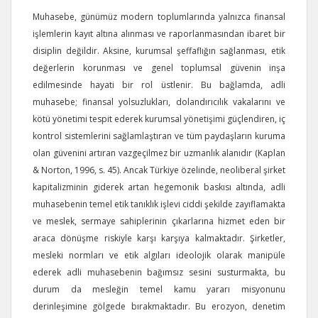
Muhasebe, günümüz modern toplumlarında yalnızca finansal
işlemlerin kayıt altına alınması ve raporlanmasından ibaret bir
disiplin değildir. Aksine, kurumsal şeffaflığın sağlanması, etik
değerlerin korunması ve genel toplumsal güvenin inşa
edilmesinde hayati bir rol üstlenir. Bu bağlamda, adli
muhasebe; finansal yolsuzlukları, dolandırıcılık vakalarını ve
kötü yönetimi tespit ederek kurumsal yönetişimi güçlendiren, iç
kontrol sistemlerini sağlamlaştıran ve tüm paydaşların kuruma
olan güvenini artıran vazgeçilmez bir uzmanlık alanıdır (Kaplan
& Norton, 1996, s. 45). Ancak Türkiye özelinde, neoliberal şirket
kapitalizminin giderek artan hegemonik baskısı altında, adli
muhasebenin temel etik tanıklık işlevi ciddi şekilde zayıflamakta
ve meslek, sermaye sahiplerinin çıkarlarına hizmet eden bir
araca dönüşme riskiyle karşı karşıya kalmaktadır. Şirketler,
mesleki normları ve etik algıları ideolojik olarak manipüle
ederek adli muhasebenin bağımsız sesini susturmakta, bu
durum da mesleğin temel kamu yararı misyonunu
derinleşimine gölgede bırakmaktadır. Bu erozyon, denetim