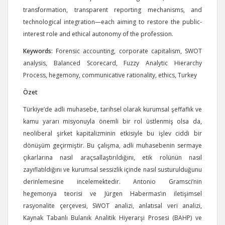
transformation, transparent reporting mechanisms, and
technological integration—each aiming to restore the public-
interest role and ethical autonomy of the profession.
Keywords:
Forensic accounting, corporate capitalism, SWOT
analysis, Balanced Scorecard, Fuzzy Analytic Hierarchy
Process, hegemony, communicative rationality, ethics, Turkey
Özet
Türkiye’de adli muhasebe, tarihsel olarak kurumsal şeffaflık ve
kamu yararı misyonuyla önemli bir rol üstlenmiş olsa da,
neoliberal şirket kapitalizminin etkisiyle bu işlev ciddi bir
dönüşüm geçirmiştir. Bu çalışma, adli muhasebenin sermaye
çıkarlarına nasıl araçsallaştırıldığını, etik rolünün nasıl
zayıflatıldığını ve kurumsal sessizlik içinde nasıl susturulduğunu
derinlemesine incelemektedir. Antonio Gramsci’nin
hegemonya teorisi ve Jürgen Habermas’ın iletişimsel
rasyonalite çerçevesi, SWOT analizi, anlatısal veri analizi,
Kaynak Tabanlı Bulanık Analitik Hiyerarşi Prosesi (BAHP) ve