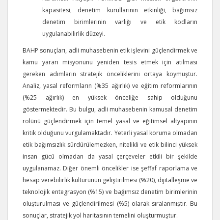
kapasitesi, denetim kurullarının etkinliği, bağımsız
denetim birimlerinin varlığı ve etik kodların
uygulanabilirlik düzeyi.
BAHP sonuçları, adli muhasebenin etik işlevini güçlendirmek ve
kamu yararı misyonunu yeniden tesis etmek için atılması
gereken adımların stratejik önceliklerini ortaya koymuştur.
Analiz, yasal reformların (%35 ağırlık) ve eğitim reformlarının
(%25 ağırlık) en yüksek önceliğe sahip olduğunu
göstermektedir. Bu bulgu, adli muhasebenin kamusal denetim
rolünü güçlendirmek için temel yasal ve eğitimsel altyapının
kritik olduğunu vurgulamaktadır. Yeterli yasal koruma olmadan
etik bağımsızlık sürdürülemezken, nitelikli ve etik bilinci yüksek
insan gücü olmadan da yasal çerçeveler etkili bir şekilde
uygulanamaz. Diğer önemli öncelikler ise şeffaf raporlama ve
hesap verebilirlik kültürünün geliştirilmesi (%20), dijitalleşme ve
teknolojik entegrasyon (%15) ve bağımsız denetim birimlerinin
oluşturulması ve güçlendirilmesi (%5) olarak sıralanmıştır. Bu
sonuçlar, stratejik yol haritasının temelini oluşturmuştur.