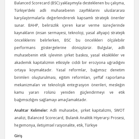
Balanced Scorecard (BSC) yaklaşımıyla desteklenen bu çalışma,
Türkiye’deki adli muhasebenin zayıflıklarını uluslararası
karşılaştırmalarla değerlendirerek kapsamlı stratejik öneriler
sunar. BAHP, belirsizlik içeren karar verme süreçlerinde
kaynakların (insan sermayesi, teknoloji, yasal altyapı) stratejik
önceliklerini belirlerken, BSC bu öncelikleri ölçülebilir
performans göstergelerine dönüştürür. Bulgular, adli
muhasebenin etik işlevinin şirket baskısı, yasal eksiklikler ve
akademik kapitalizmin etkisiyle ciddi bir erozyona uğradığını
ortaya koymaktadır. Yasal reformlar, bağımsız denetim
birimleri oluşturulması, eğitim reformları, şeffaf raporlama
mekanizmaları ve teknolojik entegrasyon önerileri, mesleğin
kamu yararı rolünü yeniden güçlendirmeyi ve etik
bağımsızlığını sağlamayı amaçlamaktadır.
Anahtar Kelimeler:
Adli muhasebe, şirket kapitalizmi, SWOT
analizi, Balanced Scorecard, Bulanık Analitik Hiyerarşi Prosesi,
hegemonya, iletişimsel rasyonalite, etik, Türkiye
Giriş