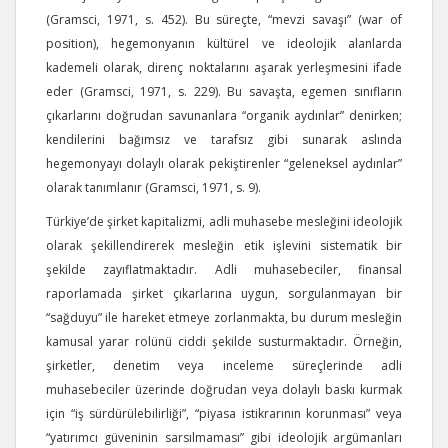
(Gramsci, 1971, s. 452). Bu süreçte, “mevzi savaşı” (war of
position), hegemonyanın kültürel ve ideolojik alanlarda
kademeli olarak, direnç noktalarını aşarak yerleşmesini ifade
eder (Gramsci, 1971, s. 229). Bu savaşta, egemen sınıfların
çıkarlarını doğrudan savunanlara “organik aydınlar” denirken;
kendilerini bağımsız ve tarafsız gibi sunarak aslında
hegemonyayı dolaylı olarak pekiştirenler “geleneksel aydınlar”
olarak tanımlanır (Gramsci, 1971, s. 9).
Türkiye’de şirket kapitalizmi, adli muhasebe mesleğini ideolojik
olarak şekillendirerek mesleğin etik işlevini sistematik bir
şekilde zayıflatmaktadır. Adli muhasebeciler, finansal
raporlamada şirket çıkarlarına uygun, sorgulanmayan bir
“sağduyu” ile hareket etmeye zorlanmakta, bu durum mesleğin
kamusal yarar rolünü ciddi şekilde susturmaktadır. Örneğin,
şirketler, denetim veya inceleme süreçlerinde adli
muhasebeciler üzerinde doğrudan veya dolaylı baskı kurmak
için “iş sürdürülebilirliği”, “piyasa istikrarının korunması” veya
“yatırımcı güveninin sarsılmaması” gibi ideolojik argümanları