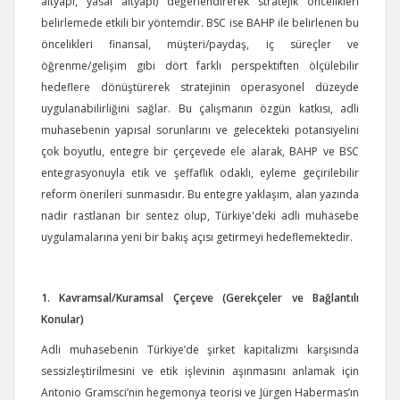
altyapı, yasal altyapı) değerlendirerek stratejik öncelikleri
belirlemede etkili bir yöntemdir. BSC ise BAHP ile belirlenen bu
öncelikleri finansal, müşteri/paydaş, iç süreçler ve
öğrenme/gelişim gibi dört farklı perspektiften ölçülebilir
hedeflere dönüştürerek stratejinin operasyonel düzeyde
uygulanabilirliğini sağlar. Bu çalışmanın özgün katkısı, adli
muhasebenin yapısal sorunlarını ve gelecekteki potansiyelini
çok boyutlu, entegre bir çerçevede ele alarak, BAHP ve BSC
entegrasyonuyla etik ve şeffaflık odaklı, eyleme geçirilebilir
reform önerileri sunmasıdır. Bu entegre yaklaşım, alan yazında
nadir rastlanan bir sentez olup, Türkiye'deki adli muhasebe
uygulamalarına yeni bir bakış açısı getirmeyi hedeflemektedir.
1. Kavramsal/Kuramsal Çerçeve (Gerekçeler ve Bağlantılı
Konular)
Adli muhasebenin Türkiye’de şirket kapitalizmi karşısında
sessizleştirilmesini ve etik işlevinin aşınmasını anlamak için
Antonio Gramsci’nin hegemonya teorisi ve Jürgen Habermas’ın