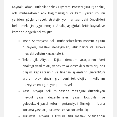
Kaynak Tabanlı Bulanık Analitik Hiyerarşi Prosesi (BAHP) analizi,
adli muhasebenin etik bağımsızlığını ve kamu yararı rolünü
yeniden güçlendirecek stratejik yol haritasındaki öncelikleri
belirlemek için uygulanmıştır. Analiz, aşağıdaki kritik kaynak ve
kriterleri değerlendirmiştir:
İnsan Sermayesi: Adli muhasebecilerin mevcut eğitim
düzeyleri, mesleki deneyimleri, etik bilinci ve sürekli
mesleki gelişim kapasiteleri.
Teknolojik Altyapı: Dijital denetim araçlarının (veri
analitiği yazılımları, yapay zeka destekli sistemler), adli
bilişim kapasitesinin ve finansal işlemlerin güvenliğini
artıran blok zinciri gibi yeni teknolojilerin kullanım
düzeyi ve entegrasyon potansiyeli.
Yasal Altyapı: Adli muhasebe mesleğini düzenleyen
mevcut yasal düzenlemeler, yasal boşluklar ve
gelecekteki yasal reform potansiyeli (örneğin, ihbarcı
koruma yasaları, kurumsal cezai sorumluluk).
Kurumsal Altyapı: TÜRMOB gibi meslek örgütlerinin