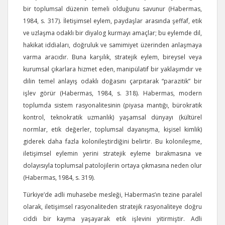
bir toplumsal düzenin temeli olduğunu savunur (Habermas,
1984, s. 317). İletişimsel eylem, paydaşlar arasında şeffaf, etik
ve uzlaşma odaklı bir diyalog kurmayı amaçlar; bu eylemde dil,
hakikat iddiaları, doğruluk ve samimiyet üzerinden anlaşmaya
varma aracıdır. Buna karşılık, stratejik eylem, bireysel veya
kurumsal çıkarlara hizmet eden, manipülatif bir yaklaşımdır ve
dilin temel anlayış odaklı doğasını çarpıtarak “parazitik” bir
işlev görür (Habermas, 1984, s. 318). Habermas, modern
toplumda sistem rasyonalitesinin (piyasa mantığı, bürokratik
kontrol, teknokratik uzmanlık) yaşamsal dünyayı (kültürel
normlar, etik değerler, toplumsal dayanışma, kişisel kimlik)
giderek daha fazla kolonileştirdiğini belirtir. Bu kolonileşme,
iletişimsel eylemin yerini stratejik eyleme bırakmasına ve
dolayısıyla toplumsal patolojilerin ortaya çıkmasına neden olur
(Habermas, 1984, s. 319).
Türkiye’de adli muhasebe mesleği, Habermas’ın tezine paralel
olarak, iletişimsel rasyonaliteden stratejik rasyonaliteye doğru
ciddi bir kayma yaşayarak etik işlevini yitirmiştir. Adli