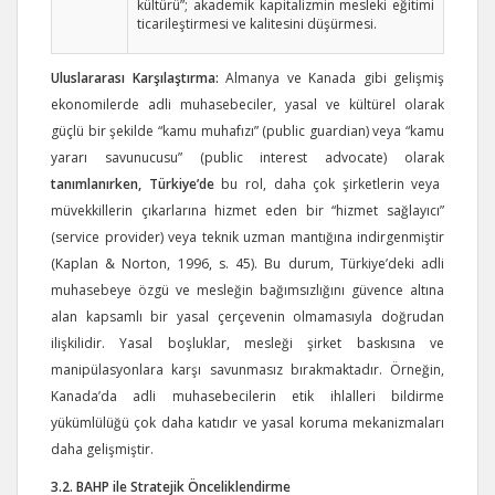
kültürü”; akademik kapitalizmin mesleki eğitimi
ticarileştirmesi ve kalitesini düşürmesi.
Uluslararası Karşılaştırma:
Almanya ve Kanada gibi gelişmiş
ekonomilerde adli muhasebeciler, yasal ve kültürel olarak
güçlü bir şekilde “kamu muhafızı” (public guardian) veya “kamu
yararı savunucusu” (public interest advocate) olarak
tanımlanırken, Türkiye’de
bu rol, daha çok şirketlerin veya
müvekkillerin çıkarlarına hizmet eden bir “hizmet sağlayıcı”
(service provider) veya teknik uzman mantığına indirgenmiştir
(Kaplan & Norton, 1996, s. 45). Bu durum, Türkiye’deki adli
muhasebeye özgü ve mesleğin bağımsızlığını güvence altına
alan kapsamlı bir yasal çerçevenin olmamasıyla doğrudan
ilişkilidir. Yasal boşluklar, mesleği şirket baskısına ve
manipülasyonlara karşı savunmasız bırakmaktadır. Örneğin,
Kanada’da adli muhasebecilerin etik ihlalleri bildirme
yükümlülüğü çok daha katıdır ve yasal koruma mekanizmaları
daha gelişmiştir.
3.2. BAHP ile Stratejik Önceliklendirme