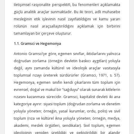
iletişimsel rasyonalite perspektifi, bu fenomenleri açıklamakta
güçlü analitik araçlar sunmaktadır. Bu iki teori, adli muhasebe
mesleğinin etik işlevinin nasıl zayıflatıldığını ve kamu yararı
rolünün nasıl araçsallaştırıldığını açıklamak için birbirini
tamamlayan bir çerçeve oluşturur.
1.1. Gramsci ve Hegemonya
Antonio Gramsci’ye göre, egemen sınıflar, iktidarlarını yalnızca
doğrudan zorlama (örneğin devletin baskıcı aygıtları) yoluyla
değil, aynı zamanda kültürel ve ideolojik araçlar vasıtasıyla
toplumsal rızayı üreterek sürdürürler (Gramsci, 1971, s. 57).
Hegemonya, egemen sınıfın kendi çıkarlarını tüm toplum için
evrensel, doğal ve makul bir “sağduyu” olarak sunarak kitlelerin
rızasını kazanması sürecidir. Gramsci, kapitalist devleti iki ana
kategoriye ayırır: siyasi toplum (doğrudan zorlama ve denetim
yoluyla yöneten; örneğin, yasal kurumlar, ordu, polis) ve sivil
toplum (rıza ve kültürel ikna yoluyla yöneten; örneğin, medya,
akademi, meslek örgütleri, sendikalar). Sivil toplum, egemen
ideolojinin yeniden üretildiği ve pekiştirildiği bir alandır