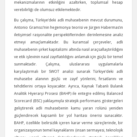
mekanizmalarının etkinliğini azaltırken, toplumsal hesap
verebilirliği de olumsuz etkilemektedir.
Bu çalışma, Türkiye’deki adli muhasebenin mevcut durumunu,
Antonio Gramsci’nin hegemonya teorisi ve Jürgen Habermas’ın
iletişimsel rasyonalite perspektiflerinden derinlemesine analiz
etmeyi amaçlamaktadır. Bu kuramsal çerçeveler, adli
muhasebenin şirket kapitalizmi altında nasıl araçsallaştırıldığını
ve etik işlevinin nasıl zayıflatıldığını anlamak için güçlü bir temel
sunmaktadır. Çalışma, uluslararası uygulamalarla
karşılaştırmalı bir SWOT analizi sunarak Türkiye’deki adli
muhasebe alanının güçlü ve zayıf yönlerini, fırsatlarını ve
tehditlerini ortaya koyacaktır. Ayrıca, Kaynak Tabanlı Bulanık
Analitik Hiyerarşi Prosesi (BAHP) ile entegre edilmiş Balanced
Scorecard (BSC) yaklaşımıyla stratejik performans göstergeleri
geliştirerek adli muhasebenin kamu yararı rolünü yeniden
güçlendirecek kapsamlı bir yol haritası önerisi sunacaktır.
BAHP, özellikle belirsizlik içeren karar verme süreçlerinde, bir
organizasyonun temel kaynaklarını (insan sermayesi, teknolojik