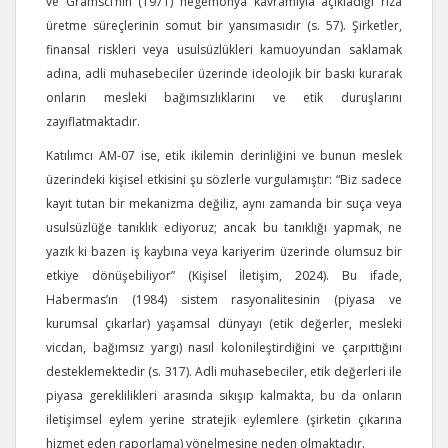
ve Gramsci’nin (1971) hegemonya kavramıyla açıkladığı rıza
üretme süreçlerinin somut bir yansımasıdır (s. 57). Şirketler,
finansal riskleri veya usulsüzlükleri kamuoyundan saklamak
adına, adli muhasebeciler üzerinde ideolojik bir baskı kurarak
onların mesleki bağımsızlıklarını ve etik duruşlarını
zayıflatmaktadır.
Katılımcı AM-07 ise, etik ikilemin derinliğini ve bunun meslek
üzerindeki kişisel etkisini şu sözlerle vurgulamıştır: “Biz sadece
kayıt tutan bir mekanizma değiliz, aynı zamanda bir suça veya
usulsüzlüğe tanıklık ediyoruz; ancak bu tanıklığı yapmak, ne
yazık ki bazen iş kaybına veya kariyerim üzerinde olumsuz bir
etkiye dönüşebiliyor” (Kişisel İletişim, 2024). Bu ifade,
Habermas’ın (1984) sistem rasyonalitesinin (piyasa ve
kurumsal çıkarlar) yaşamsal dünyayı (etik değerler, mesleki
vicdan, bağımsız yargı) nasıl kolonileştirdiğini ve çarpıttığını
desteklemektedir (s. 317). Adli muhasebeciler, etik değerleri ile
piyasa gereklilikleri arasında sıkışıp kalmakta, bu da onların
iletişimsel eylem yerine stratejik eylemlere (şirketin çıkarına
hizmet eden raporlama) yönelmesine neden olmaktadır.