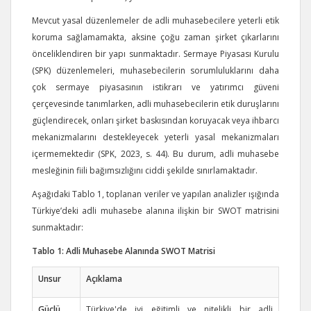
Mevcut yasal düzenlemeler de adli muhasebecilere yeterli etik
koruma sağlamamakta, aksine çoğu zaman şirket çıkarlarını
önceliklendiren bir yapı sunmaktadır. Sermaye Piyasası Kurulu
(SPK) düzenlemeleri, muhasebecilerin sorumluluklarını daha
çok sermaye piyasasının istikrarı ve yatırımcı güveni
çerçevesinde tanımlarken, adli muhasebecilerin etik duruşlarını
güçlendirecek, onları şirket baskısından koruyacak veya ihbarcı
mekanizmalarını destekleyecek yeterli yasal mekanizmaları
içermemektedir (SPK, 2023, s. 44). Bu durum, adli muhasebe
mesleğinin fiili bağımsızlığını ciddi şekilde sınırlamaktadır.
Aşağıdaki Tablo 1, toplanan veriler ve yapılan analizler ışığında
Türkiye’deki adli muhasebe alanına ilişkin bir SWOT matrisini
sunmaktadır:
Tablo 1: Adli Muhasebe Alanında SWOT Matrisi
Unsur
Açıklama
Güçlü
Türkiye'de iyi eğitimli ve nitelikli bir adli