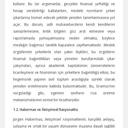
kullanır. Bu tür argümanlar, gerçekte finansal şeffaflığı ve
hesap verebilirliği baltalarken, mesleki normların şirket
çıkarlarına hizmet edecek şekilde yeniden tanımlanmasına yol
açar. Bu durum, adli muhasebecilerin kendi kendilerini
sansürlemesine, kritik bilgileri göz ardı etmesine veya
raporlamada yumuşatmasına neden olmakta, böylece
mesleğin bağımsız tanıklık kapasitesi zayıflamaktadır. Meslek
örgütlerinin şirketlerle olan yakın ilişkileri, bu örgütlerin
finansal bağımlılıkları veya yönetim kurullarındaki çıkar
çatışmaları, ayrıca akademik kapitalizmin (üniversitelerin
ticarileşmesi ve finansman için şirketlere bağımlılığı) etkisi, bu
hegemonik yapının sivil toplum aracılığıyla sürekli olarak
yeniden üretilmesine katkıda bulunmaktadır. Bu, Gramsci’nin
vurguladığı gibi, egemen sınıfların rıza üretme
mekanizmalarının somut bir tezahürüdür.
1.2. Habermas ve İletişimsel Rasyonalite
Jürgen Habermas, iletişimsel rasyonalitenin, karşılıklı anlayış,
uzlaşma ve ortak bir yaşam dünyasının inşasına dayalı sağlıklı