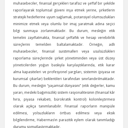
muhasebeciler, finansal gerçekleri tarafsız ve şeffaf bir şekilde
raporlayarak toplumsal güveni inşa etmek yerine, şirketlerin
stratejik hedeflerine uyum sağlamak, potansiyel olumsuzlukları
minimize etmek veya olumlu bir imaj yaratmak adına seçici
bilgi sunmaya zorlanmaktadır. Bu durum, mesleğin etik
temelini zayıflatmakta, finansal şeffaflık ve hesap verebilirlik
süreçlerini temelden baltalamaktadır. Örneğin, adli
muhasebeciler, finansal suistimalleri veya usulsüzlükleri
raporlama süreçlerinde şirket yönetiminden veya üst düzey
yöneticilerden yoğun baskıyla karşılaştıklarında, etik karar
alma kapasiteleri ve profesyonel yargıları, sistemin (piyasa ve
kurumsal çıkarlar) beklentileri tarafından sınırlandırılmaktadır.
Bu durum, mesleğin “yaşamsal dünyasını” (etik değerler, kamu
yararı, mesleki bağımsızlık) sistem rasyonalitesinin (finansal kâr
hırsı, piyasa rekabeti, bürokratik kontrol) kolonileştirmesi
olarak açıkça tanımlanabilir. Finansal raporların manipüle
edilmesi, yolsuzlukların örtbas edilmesi veya eksik
bilgilendirme, Habermas’ın parazitik eylem olarak tanımladığı
durumu somutlaştırmaktadır.