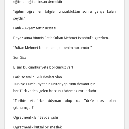
eğitmen eğiten insan demektir.
“Eğitim öğrenilen bilgiler unutulduktan sonra geriye kalan
şeydir.”
Fatih – Akşemsettin Kıssası
Beyaz atına binmiş Fatih Sultan Mehmet İstanbul’a girerken…
“Sultan Mehmet benim ama, o benim hocamdır.”
Son Söz
Bizim bu cumhuriyete borcumuz var!
Laik, sosyal hukuk devleti olan
Türkiye Cumhuriyetinin üniter yapısının devamı için
her Türk vadesi gelen borcunu ödemek zorundadır!
"Tarihte Atatürk’e düşman olup da Türk’e dost olan
çıkmamıştır!"
Öğretmenlik Bir Sevda İşidir
Öğretmenlik kutsal bir meslek.