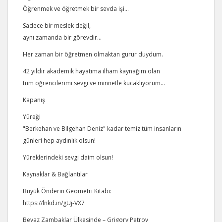
Öğrenmek ve öğretmek bir sevda işi…
Sadece bir meslek değil,
aynı zamanda bir görevdir…
Her zaman bir öğretmen olmaktan gurur duydum.
42 yıldır akademik hayatıma ilham kaynağım olan
tüm öğrencilerimi sevgi ve minnetle kucaklıyorum…
Kapanış
Yüreği
"Berkehan ve Bilgehan Deniz" kadar temiz tüm insanların
günleri hep aydınlık olsun!
Yüreklerindeki sevgi daim olsun!
Kaynaklar & Bağlantılar
Büyük Önderin Geometri Kitabı:
https://lnkd.in/gUj-VX7
Beyaz Zambaklar Ülkesinde – Grigory Petrov