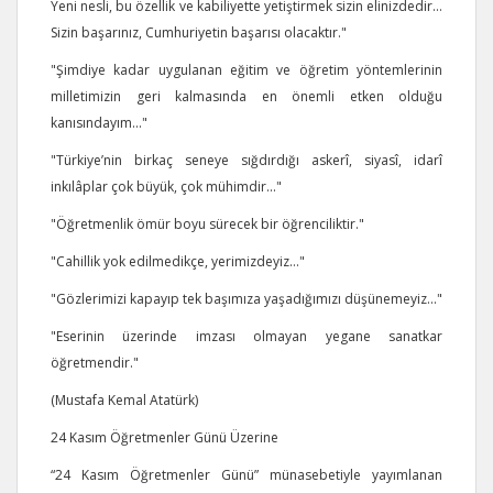
Yeni nesli, bu özellik ve kabiliyette yetiştirmek sizin elinizdedir…
Sizin başarınız, Cumhuriyetin başarısı olacaktır."
"Şimdiye kadar uygulanan eğitim ve öğretim yöntemlerinin
milletimizin geri kalmasında en önemli etken olduğu
kanısındayım..."
"Türkiye’nin birkaç seneye sığdırdığı askerî, siyasî, idarî
inkılâplar çok büyük, çok mühimdir..."
"Öğretmenlik ömür boyu sürecek bir öğrenciliktir."
"Cahillik yok edilmedikçe, yerimizdeyiz…"
"Gözlerimizi kapayıp tek başımıza yaşadığımızı düşünemeyiz..."
"Eserinin üzerinde imzası olmayan yegane sanatkar
öğretmendir."
(Mustafa Kemal Atatürk)
24 Kasım Öğretmenler Günü Üzerine
“24 Kasım Öğretmenler Günü” münasebetiyle yayımlanan