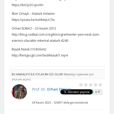
https://bit.ly/2CvpoXH
İlber Ortaylı – Atatürk Anlatımı
https://youtu.be/nvAk6qUc7to
Orhan ELMACI – 23 Kasım 2012
http://blog.radikal.com.tr/egitim/ogretmenler-yeni-nesil-sizin-
eseriniz-olacaktir-mkemal-ataturk-6240
Büyük Nutuk (10 Bölüm):
http://feritgezgil.com/SesliNutuk/1.mp4
BU MAKALEYİ İLK OYLAYAN SİZ OLUN!
Makaleyi oylamak için
oturum açınız.
Prof. Dr.
Orhan Elmacı
x 0
24 Kasım 2025 - 126397 defa görüntülendi