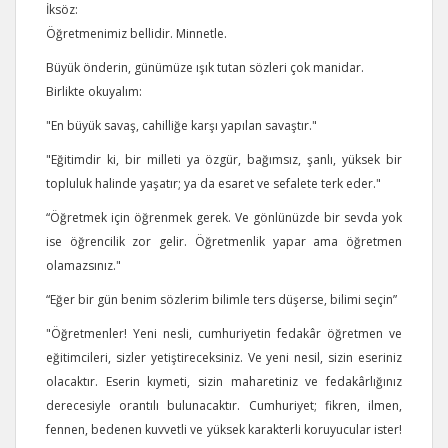
İksöz:
Öğretmenimiz bellidir. Minnetle.
Büyük önderin, günümüze ışık tutan sözleri çok manidar.
Birlikte okuyalım:
"En büyük savaş, cahilliğe karşı yapılan savaştır."
"Eğitimdir ki, bir milleti ya özgür, bağımsız, şanlı, yüksek bir
topluluk halinde yaşatır; ya da esaret ve sefalete terk eder."
“Öğretmek için öğrenmek gerek. Ve gönlünüzde bir sevda yok
ise öğrencilik zor gelir. Öğretmenlik yapar ama öğretmen
olamazsınız."
“Eğer bir gün benim sözlerim bilimle ters düşerse, bilimi seçin”
"Öğretmenler! Yeni nesli, cumhuriyetin fedakâr öğretmen ve
eğitimcileri, sizler yetiştireceksiniz. Ve yeni nesil, sizin eseriniz
olacaktır. Eserin kıymeti, sizin maharetiniz ve fedakârlığınız
derecesiyle orantılı bulunacaktır. Cumhuriyet; fikren, ilmen,
fennen, bedenen kuvvetli ve yüksek karakterli koruyucular ister!