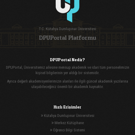
T.C. Kütahya Dumlupınar Üniversitesi
DPUPortal Platformu
DPUPortal Nedir?
DPUPortal, Üniversitemiz ailesine mensup akademik ve idari tüm personelimizin
kişisel bilgilerinin yer aldığı bir sistemidir.
Ayrıca değerli akademisyenlerimizin alanları ile ilgili güncel akademik yazılarına
ulaşabileceğiniz önemli bir akademik kaynaktır.
Hızlı Erişimler
Kütahya Dumlupınar Üniversitesi
Merkez Kütüphane
Öğrenci Bilgi Sistemi