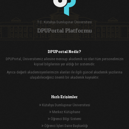
T.C. Kütahya Dumlupınar Üniversitesi
DPUPortal Platformu
DPUPortal Nedir?
DPUPortal, Üniversitemiz ailesine mensup akademik ve idari tüm personelimizin
kişisel bilgilerinin yer aldığı bir sistemidir.
Ayrıca değerli akademisyenlerimizin alanları ile ilgili güncel akademik yazılarına
ulaşabileceğiniz önemli bir akademik kaynaktır.
Hızlı Erişimler
Kütahya Dumlupınar Üniversitesi
Merkez Kütüphane
Öğrenci Bilgi Sistemi
Öğrenci İşleri Daire Başkanlığı