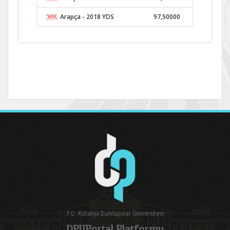
Arapça
- 2018 YDS
97,50000
T.C. Kütahya Dumlupınar Üniversitesi
DPUPortal Platformu