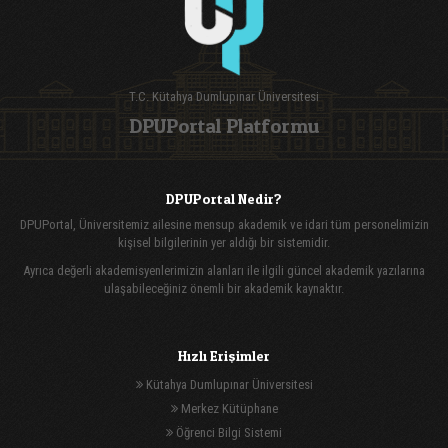
T.C. Kütahya Dumlupınar Üniversitesi
DPUPortal Platformu
DPUPortal Nedir?
DPUPortal, Üniversitemiz ailesine mensup akademik ve idari tüm personelimizin
kişisel bilgilerinin yer aldığı bir sistemidir.
Ayrıca değerli akademisyenlerimizin alanları ile ilgili güncel akademik yazılarına
ulaşabileceğiniz önemli bir akademik kaynaktır.
Hızlı Erişimler
Kütahya Dumlupınar Üniversitesi
Merkez Kütüphane
Öğrenci Bilgi Sistemi