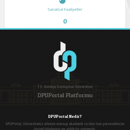
Sanatsal Faaliyetler
0
T.C. Kütahya Dumlupınar Üniversitesi
DPUPortal Platformu
DPUPortal Nedir?
DPUPortal, Üniversitemiz ailesine mensup akademik ve idari tüm personelimizin
kişisel bilgilerinin yer aldığı bir sistemidir.