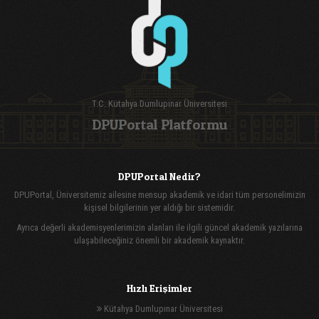
T.C. Kütahya Dumlupınar Üniversitesi
DPUPortal Platformu
DPUPortal Nedir?
DPUPortal, Üniversitemiz ailesine mensup akademik ve idari tüm personelimizin
kişisel bilgilerinin yer aldığı bir sistemidir.
Ayrıca değerli akademisyenlerimizin alanları ile ilgili güncel akademik yazılarına
ulaşabileceğiniz önemli bir akademik kaynaktır.
Hızlı Erişimler
Kütahya Dumlupınar Üniversitesi