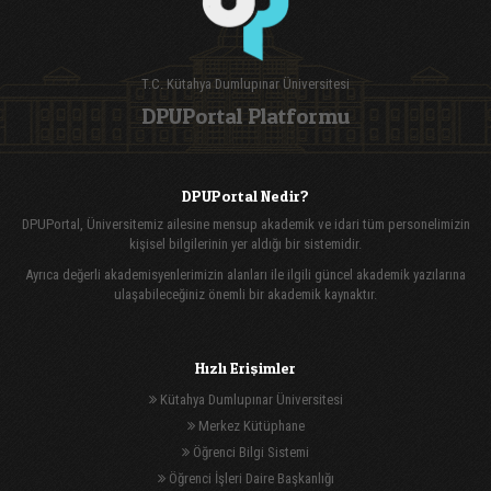
T.C. Kütahya Dumlupınar Üniversitesi
DPUPortal Platformu
DPUPortal Nedir?
DPUPortal, Üniversitemiz ailesine mensup akademik ve idari tüm personelimizin
kişisel bilgilerinin yer aldığı bir sistemidir.
Ayrıca değerli akademisyenlerimizin alanları ile ilgili güncel akademik yazılarına
ulaşabileceğiniz önemli bir akademik kaynaktır.
Hızlı Erişimler
Kütahya Dumlupınar Üniversitesi
Merkez Kütüphane
Öğrenci Bilgi Sistemi
Öğrenci İşleri Daire Başkanlığı