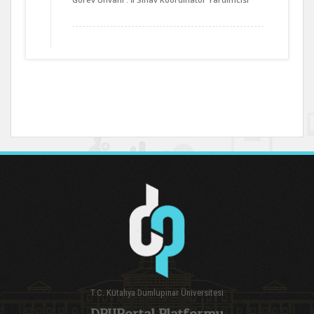
T.C. Kütahya Dumlupınar Üniversitesi
DPUPortal Platformu