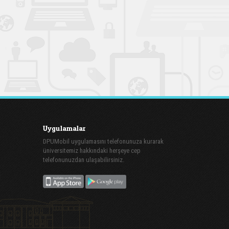
Uygulamalar
DPUMobil uygulamasını telefonunuza kurarak
üniversitemiz hakkındaki herşeye cep
telefonunuzdan ulaşabilirsiniz.