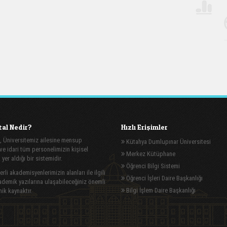
al Nedir?
Hızlı Erişimler
, Üniversitemiz ailesine mensup
Kütahya Dumlupınar Üniversitesi
e idari tüm personelimizin kişisel
Merkez Kütüphane
n yer aldığı bir sistemidir.
Öğrenci Bilgi Sistemi
rli akademisyenlerimizin alanları ile ilgili
Öğrenci İşleri Daire Başkanlığı
demik yazılarına ulaşabileceğiniz önemli
Bilgi İşlem Daire Başkanlığı
ik kaynaktır.