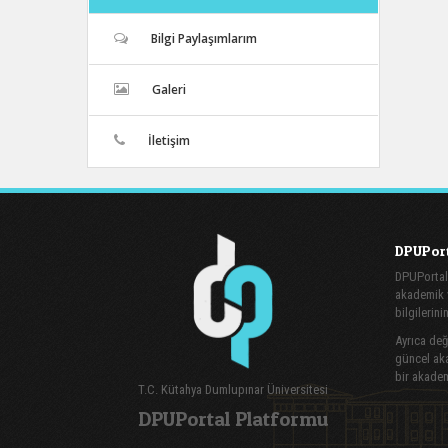
Bilgi Paylaşımlarım
Galeri
İletişim
DPUPort
DPUPortal
akademik v
bilgilerini
Ayrıca değe
güncel aka
bir akadem
T.C. Kütahya Dumlupınar Üniversitesi
DPUPortal Platformu