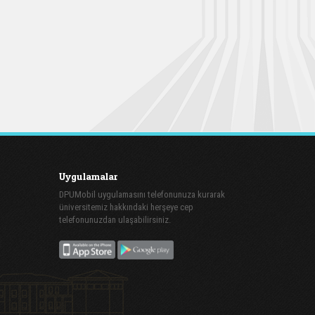
Uygulamalar
DPUMobil uygulamasını telefonunuza kurarak
üniversitemiz hakkındaki herşeye cep
telefonunuzdan ulaşabilirsiniz.