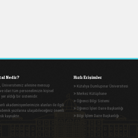
al Nedir?
Hızlı Erişimler
, Üniversitemiz ailesine mensup
Kütahya Dumlupınar Üniversitesi
e idari tüm personelimizin kişisel
Merkez Kütüphane
n yer aldığı bir sistemidir.
Öğrenci Bilgi Sistemi
rli akademisyenlerimizin alanları ile ilgili
Öğrenci İşleri Daire Başkanlığı
demik yazılarına ulaşabileceğiniz önemli
Bilgi İşlem Daire Başkanlığı
ik kaynaktır.