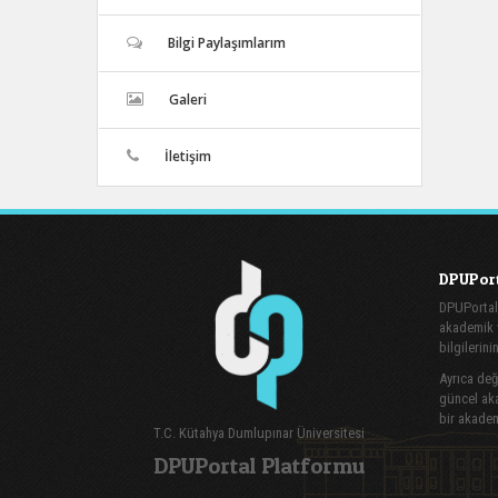
Bilgi Paylaşımlarım
Galeri
İletişim
DPUPort
DPUPortal
akademik v
bilgilerini
Ayrıca değe
güncel aka
bir akadem
T.C. Kütahya Dumlupınar Üniversitesi
DPUPortal Platformu