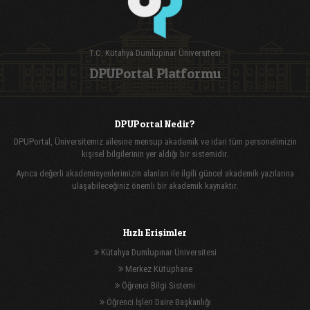
T.C. Kütahya Dumlupınar Üniversitesi
DPUPortal Platformu
DPUPortal Nedir?
DPUPortal, Üniversitemiz ailesine mensup akademik ve idari tüm personelimizin
kişisel bilgilerinin yer aldığı bir sistemidir.
Ayrıca değerli akademisyenlerimizin alanları ile ilgili güncel akademik yazılarına
ulaşabileceğiniz önemli bir akademik kaynaktır.
Hızlı Erişimler
Kütahya Dumlupınar Üniversitesi
Merkez Kütüphane
Öğrenci Bilgi Sistemi
Öğrenci İşleri Daire Başkanlığı