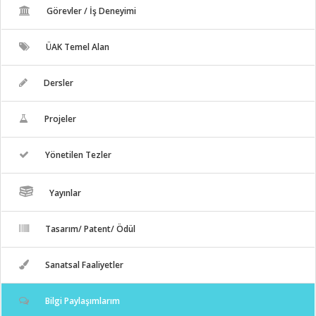
Görevler / İş Deneyimi
ÜAK Temel Alan
Dersler
Projeler
Yönetilen Tezler
Yayınlar
Tasarım/ Patent/ Ödül
Sanatsal Faaliyetler
Bilgi Paylaşımlarım