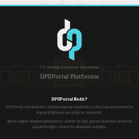
T.C. Kütahya Dumlupınar Üniversitesi
DPUPortal Platformu
DPUPortal Nedir?
DPUPortal, Üniversitemiz ailesine mensup akademik ve idari tüm personelimizin
kişisel bilgilerinin yer aldığı bir sistemidir.
Ayrıca değerli akademisyenlerimizin alanları ile ilgili güncel akademik yazılarına
ulaşabileceğiniz önemli bir akademik kaynaktır.