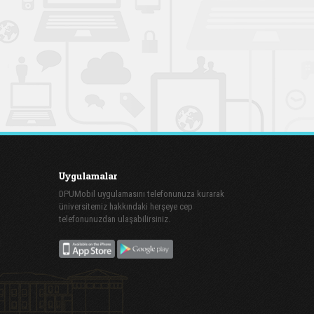
Uygulamalar
DPUMobil uygulamasını telefonunuza kurarak
üniversitemiz hakkındaki herşeye cep
telefonunuzdan ulaşabilirsiniz.