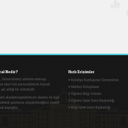
al Nedir?
Hızlı Erişimler
, Üniversitemiz ailesine mensup
Kütahya Dumlupınar Üniversitesi
e idari tüm personelimizin kişisel
Merkez Kütüphane
n yer aldığı bir sistemidir.
Öğrenci Bilgi Sistemi
rli akademisyenlerimizin alanları ile ilgili
Öğrenci İşleri Daire Başkanlığı
demik yazılarına ulaşabileceğiniz önemli
Bilgi İşlem Daire Başkanlığı
ik kaynaktır.