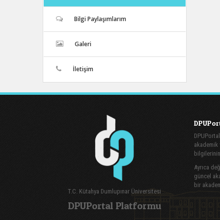
Bilgi Paylaşımlarım
Galeri
İletişim
DPUPort
DPUPortal
akademik v
bilgilerini
Ayrıca değe
güncel aka
bir akadem
T.C. Kütahya Dumlupınar Üniversitesi
DPUPortal Platformu