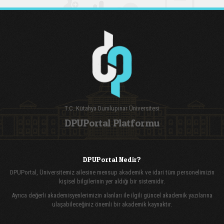
T.C. Kütahya Dumlupınar Üniversitesi
DPUPortal Platformu
DPUPortal Nedir?
DPUPortal, Üniversitemiz ailesine mensup akademik ve idari tüm personelimizin
kişisel bilgilerinin yer aldığı bir sistemidir.
Ayrıca değerli akademisyenlerimizin alanları ile ilgili güncel akademik yazılarına
ulaşabileceğiniz önemli bir akademik kaynaktır.