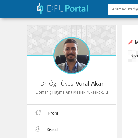
M
6 d
Dr. Öğr. Üyesi
Vural Akar
Domaniç Hayme Ana Meslek Yüksekokulu
Profil
Kişisel