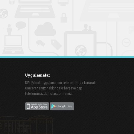
Uygulamalar
DPUMobil uygulamasını telefonunuza kurarak
üniversitemiz hakkındaki herşeye cep
telefonunuzdan ulaşabilirsiniz.