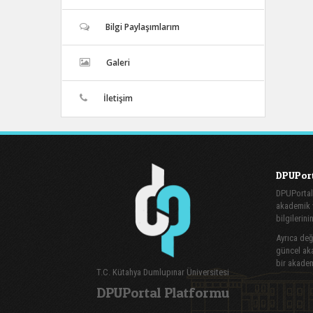
Bilgi Paylaşımlarım
Galeri
İletişim
DPUPort
DPUPortal
akademik v
bilgilerini
Ayrıca değe
güncel aka
bir akadem
T.C. Kütahya Dumlupınar Üniversitesi
DPUPortal Platformu