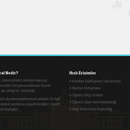
al Nedir?
Hızlı Erişimler
, Üniversitemiz ailesine mensup
Kütahya Dumlupınar Üniversitesi
e idari tüm personelimizin kişisel
Merkez Kütüphane
n yer aldığı bir sistemidir.
Öğrenci Bilgi Sistemi
rli akademisyenlerimizin alanları ile ilgili
Öğrenci İşleri Daire Başkanlığı
demik yazılarına ulaşabileceğiniz önemli
Bilgi İşlem Daire Başkanlığı
ik kaynaktır.