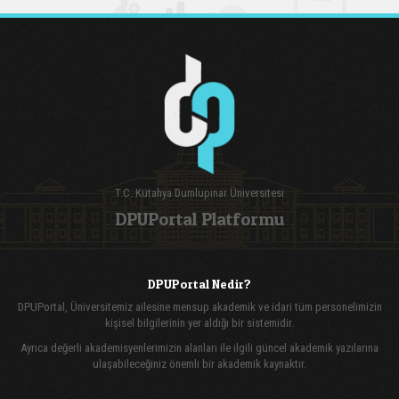
T.C. Kütahya Dumlupınar Üniversitesi
DPUPortal Platformu
DPUPortal Nedir?
DPUPortal, Üniversitemiz ailesine mensup akademik ve idari tüm personelimizin
kişisel bilgilerinin yer aldığı bir sistemidir.
Ayrıca değerli akademisyenlerimizin alanları ile ilgili güncel akademik yazılarına
ulaşabileceğiniz önemli bir akademik kaynaktır.