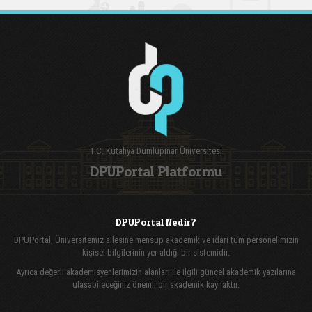
T.C. Kütahya Dumlupınar Üniversitesi
DPUPortal Platformu
DPUPortal Nedir?
DPUPortal, Üniversitemiz ailesine mensup akademik ve idari tüm personelimizin
kişisel bilgilerinin yer aldığı bir sistemidir.
Ayrıca değerli akademisyenlerimizin alanları ile ilgili güncel akademik yazılarına
ulaşabileceğiniz önemli bir akademik kaynaktır.