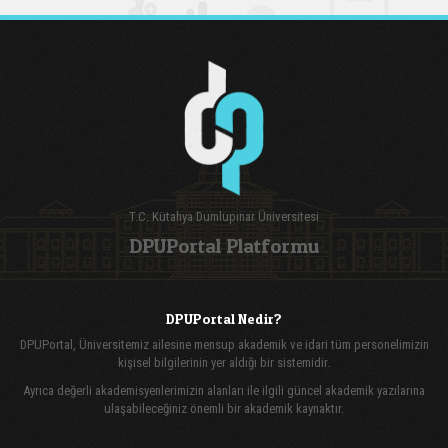
T.C. Kütahya Dumlupınar Üniversitesi
DPUPortal Platformu
DPUPortal Nedir?
DPUPortal, Üniversitemiz ailesine mensup akademik ve idari tüm personelimizin
kişisel bilgilerinin yer aldığı bir sistemidir.
Ayrıca değerli akademisyenlerimizin alanları ile ilgili güncel akademik yazılarına
ulaşabileceğiniz önemli bir akademik kaynaktır.