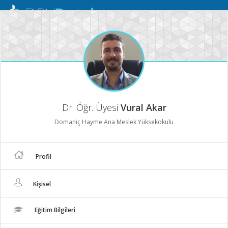
Mobil
Menü
Dr. Öğr. Üyesi
Vural Akar
Domaniç Hayme Ana Meslek Yüksekokulu
Profil
Kişisel
Eğitim Bilgileri