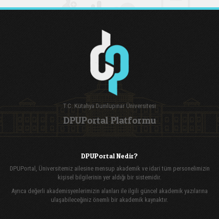
T.C. Kütahya Dumlupınar Üniversitesi
DPUPortal Platformu
DPUPortal Nedir?
DPUPortal, Üniversitemiz ailesine mensup akademik ve idari tüm personelimizin
kişisel bilgilerinin yer aldığı bir sistemidir.
Ayrıca değerli akademisyenlerimizin alanları ile ilgili güncel akademik yazılarına
ulaşabileceğiniz önemli bir akademik kaynaktır.