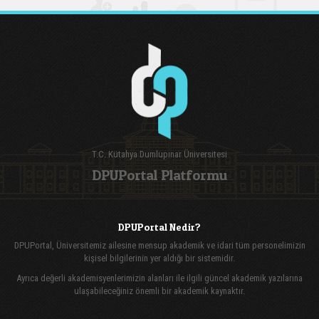
T.C. Kütahya Dumlupınar Üniversitesi
DPUPortal Platformu
DPUPortal Nedir?
DPUPortal, Üniversitemiz ailesine mensup akademik ve idari tüm personelimizin
kişisel bilgilerinin yer aldığı bir sistemidir.
Ayrıca değerli akademisyenlerimizin alanları ile ilgili güncel akademik yazılarına
ulaşabileceğiniz önemli bir akademik kaynaktır.