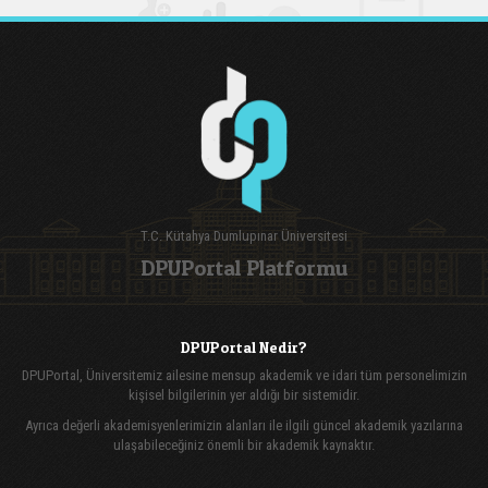
T.C. Kütahya Dumlupınar Üniversitesi
DPUPortal Platformu
DPUPortal Nedir?
DPUPortal, Üniversitemiz ailesine mensup akademik ve idari tüm personelimizin
kişisel bilgilerinin yer aldığı bir sistemidir.
Ayrıca değerli akademisyenlerimizin alanları ile ilgili güncel akademik yazılarına
ulaşabileceğiniz önemli bir akademik kaynaktır.