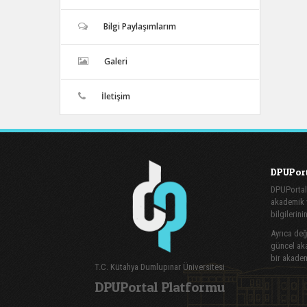
Bilgi Paylaşımlarım
Galeri
İletişim
DPUPort
DPUPortal
akademik v
bilgilerini
Ayrıca değe
güncel aka
bir akadem
T.C. Kütahya Dumlupınar Üniversitesi
DPUPortal Platformu