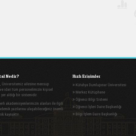
al Nedir?
Hızlı Erişimler
, Üniversitemiz ailesine mensup
Kütahya Dumlupınar Üniversitesi
e idari tüm personelimizin kişisel
Merkez Kütüphane
n yer aldığı bir sistemidir.
Öğrenci Bilgi Sistemi
rli akademisyenlerimizin alanları ile ilgili
Öğrenci İşleri Daire Başkanlığı
demik yazılarına ulaşabileceğiniz önemli
Bilgi İşlem Daire Başkanlığı
ik kaynaktır.