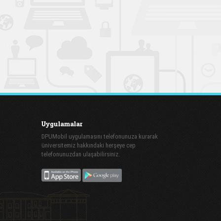
Uygulamalar
DPUMobil uygulamasını telefonunuza kurarak
üniversitemiz hakkındaki herşeye cep
telefonunuzdan ulaşabilirsiniz.