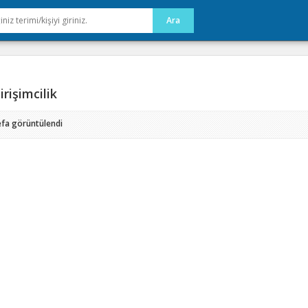
rişimcilik
efa görüntülendi