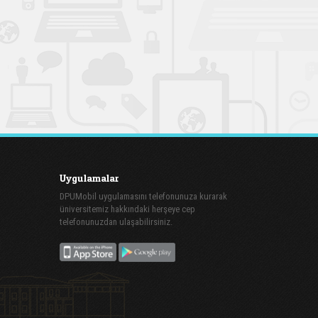
Uygulamalar
DPUMobil uygulamasını telefonunuza kurarak
üniversitemiz hakkındaki herşeye cep
telefonunuzdan ulaşabilirsiniz.