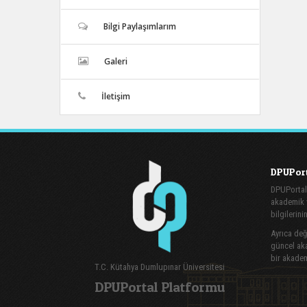
Bilgi Paylaşımlarım
Galeri
İletişim
DPUPort
DPUPortal
akademik v
bilgilerini
Ayrıca değe
güncel aka
bir akadem
T.C. Kütahya Dumlupınar Üniversitesi
DPUPortal Platformu