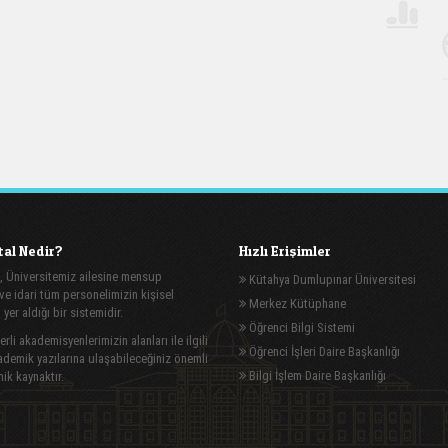
al Nedir?
Hızlı Erişimler
, Üniversitemiz ailesine mensup
Kütahya Dumlupınar Üniversitesi
e idari tüm personelimizin kişisel
Merkez Kütüphane
n yer aldığı bir sistemidir.
Öğrenci Bilgi Sistemi
rli akademisyenlerimizin alanları ile ilgili
Öğrenci İşleri Daire Başkanlığı
demik yazılarına ulaşabileceğiniz önemli
Bilgi İşlem Daire Başkanlığı
ik kaynaktır.