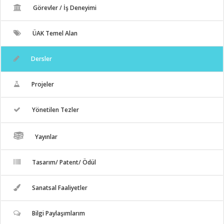
Görevler / İş Deneyimi
ÜAK Temel Alan
Dersler
Projeler
Yönetilen Tezler
Yayınlar
Tasarım/ Patent/ Ödül
Sanatsal Faaliyetler
Bilgi Paylaşımlarım