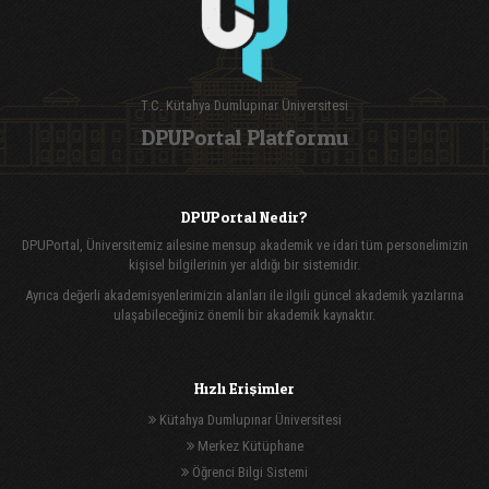
T.C. Kütahya Dumlupınar Üniversitesi
DPUPortal Platformu
DPUPortal Nedir?
DPUPortal, Üniversitemiz ailesine mensup akademik ve idari tüm personelimizin
kişisel bilgilerinin yer aldığı bir sistemidir.
Ayrıca değerli akademisyenlerimizin alanları ile ilgili güncel akademik yazılarına
ulaşabileceğiniz önemli bir akademik kaynaktır.
Hızlı Erişimler
Kütahya Dumlupınar Üniversitesi
Merkez Kütüphane
Öğrenci Bilgi Sistemi