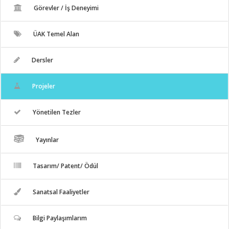
Görevler / İş Deneyimi
ÜAK Temel Alan
Dersler
Projeler
Yönetilen Tezler
Yayınlar
Tasarım/ Patent/ Ödül
Sanatsal Faaliyetler
Bilgi Paylaşımlarım