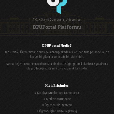
T.C. Kütahya Dumlupınar Üniversitesi
DPUPortal Platformu
DPUPortal Nedir?
DPUPortal, Üniversitemiz ailesine mensup akademik ve idari tüm personelimizin
kişisel bilgilerinin yer aldığı bir sistemidir.
Ayrıca değerli akademisyenlerimizin alanları ile ilgili güncel akademik yazılarına
ulaşabileceğiniz önemli bir akademik kaynaktır.
Hızlı Erişimler
Kütahya Dumlupınar Üniversitesi
Merkez Kütüphane
Öğrenci Bilgi Sistemi
Öğrenci İşleri Daire Başkanlığı