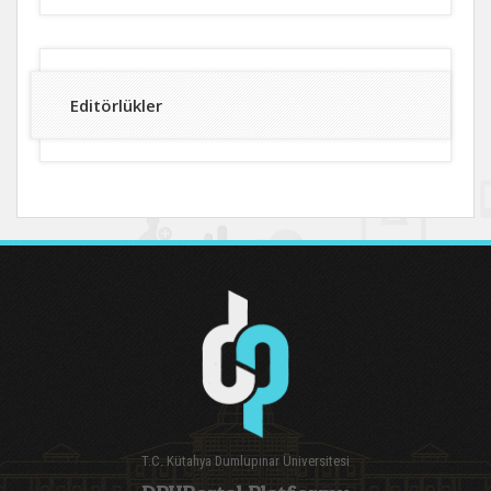
Editörlükler
T.C. Kütahya Dumlupınar Üniversitesi