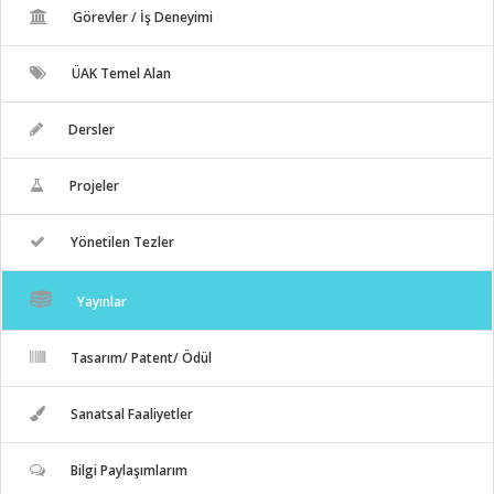
Görevler / İş Deneyimi
ÜAK Temel Alan
Dersler
Projeler
Yönetilen Tezler
Yayınlar
Tasarım/ Patent/ Ödül
Sanatsal Faaliyetler
Bilgi Paylaşımlarım