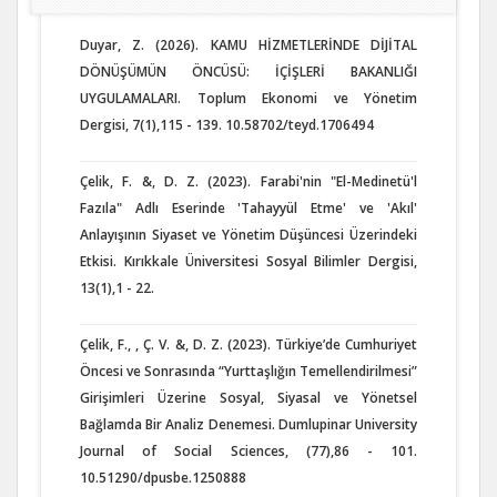
Duyar, Z. (2026). KAMU HİZMETLERİNDE DİJİTAL
DÖNÜŞÜMÜN ÖNCÜSÜ: İÇİŞLERİ BAKANLIĞI
UYGULAMALARI. Toplum Ekonomi ve Yönetim
Dergisi, 7(1),115 - 139. 10.58702/teyd.1706494
Çelik, F. &, D. Z. (2023). Farabi'nin "El-Medinetü'l
Fazıla" Adlı Eserinde 'Tahayyül Etme' ve 'Akıl'
Anlayışının Siyaset ve Yönetim Düşüncesi Üzerindeki
Etkisi. Kırıkkale Üniversitesi Sosyal Bilimler Dergisi,
13(1),1 - 22.
Çelik, F., , Ç. V. &, D. Z. (2023). Türkiye’de Cumhuriyet
Öncesi ve Sonrasında “Yurttaşlığın Temellendirilmesi”
Girişimleri Üzerine Sosyal, Siyasal ve Yönetsel
Bağlamda Bir Analiz Denemesi. Dumlupinar University
Journal of Social Sciences, (77),86 - 101.
10.51290/dpusbe.1250888