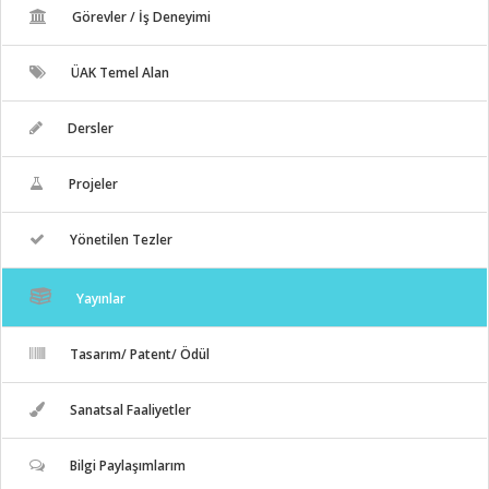
Görevler / İş Deneyimi
ÜAK Temel Alan
Dersler
Projeler
Yönetilen Tezler
Yayınlar
Tasarım/ Patent/ Ödül
Sanatsal Faaliyetler
Bilgi Paylaşımlarım