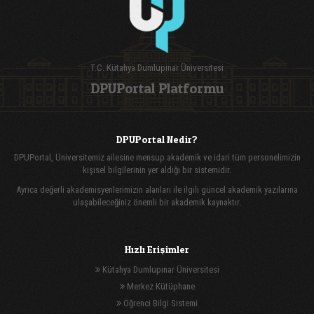
T.C. Kütahya Dumlupınar Üniversitesi
DPUPortal Platformu
DPUPortal Nedir?
DPUPortal, Üniversitemiz ailesine mensup akademik ve idari tüm personelimizin
kişisel bilgilerinin yer aldığı bir sistemidir.
Ayrıca değerli akademisyenlerimizin alanları ile ilgili güncel akademik yazılarına
ulaşabileceğiniz önemli bir akademik kaynaktır.
Hızlı Erişimler
Kütahya Dumlupınar Üniversitesi
Merkez Kütüphane
Öğrenci Bilgi Sistemi