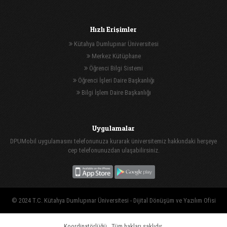
Hızlı Erişimler
Kütahya Dumlupınar Üniversitesi
Merkez Kütüphane
Öğrenci Bilgi Sistemi
Öğrenci İşleri Daire Başkanlığı
Bilgi İşlem Daire Başkanlığı
Uygulamalar
DPUMobil uygulamasını telefonunuza kurarak üniversitemiz hakkındaki herşeye
cep telefonunuzdan ulaşabilirsiniz.
© 2024 T.C. Kütahya Dumlupınar Üniversitesi -
Dijital Dönüşüm ve Yazılım Ofisi
Koordinatörlüğü
, Tüm hakları saklıdır.