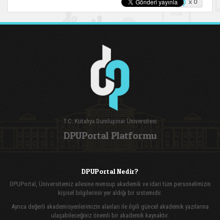
x 0
T.C. Kütahya Dumlupınar Üniversitesi
DPUPortal Platformu
DPUPortal Nedir?
DPUPortal, Üniversitemiz ailesine mensup akademik ve idari tüm personelimizin
kişisel bilgilerinin yer aldığı bir sistemidir.
Ayrıca değerli akademisyenlerimizin alanları ile ilgili güncel akademik yazılarına
ulaşabileceğiniz önemli bir akademik kaynaktır.