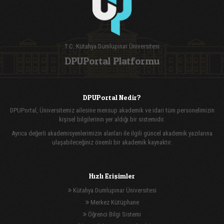
T.C. Kütahya Dumlupınar Üniversitesi
DPUPortal Platformu
DPUPortal Nedir?
DPUPortal, Üniversitemiz ailesine mensup akademik ve idari tüm personelimizin
kişisel bilgilerinin yer aldığı bir sistemidir.
Ayrıca değerli akademisyenlerimizin alanları ile ilgili güncel akademik yazılarına
ulaşabileceğiniz önemli bir akademik kaynaktır.
Hızlı Erişimler
Kütahya Dumlupınar Üniversitesi
Merkez Kütüphane
Öğrenci Bilgi Sistemi