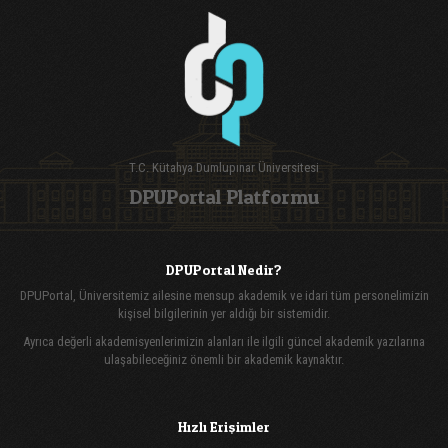
T.C. Kütahya Dumlupınar Üniversitesi
DPUPortal Platformu
DPUPortal Nedir?
DPUPortal, Üniversitemiz ailesine mensup akademik ve idari tüm personelimizin
kişisel bilgilerinin yer aldığı bir sistemidir.
Ayrıca değerli akademisyenlerimizin alanları ile ilgili güncel akademik yazılarına
ulaşabileceğiniz önemli bir akademik kaynaktır.
Hızlı Erişimler