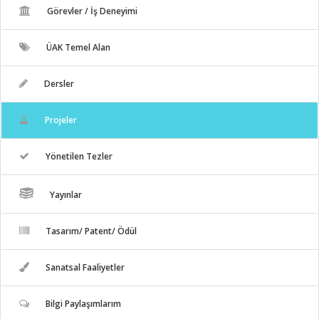
Görevler / İş Deneyimi
ÜAK Temel Alan
Dersler
Projeler
Yönetilen Tezler
Yayınlar
Tasarım/ Patent/ Ödül
Sanatsal Faaliyetler
Bilgi Paylaşımlarım