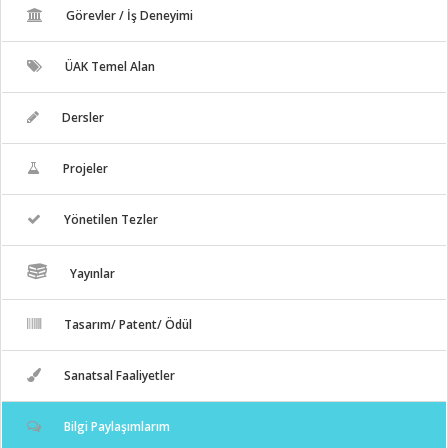
Görevler / İş Deneyimi
ÜAK Temel Alan
Dersler
Projeler
Yönetilen Tezler
Yayınlar
Tasarım/ Patent/ Ödül
Sanatsal Faaliyetler
Bilgi Paylaşımlarım