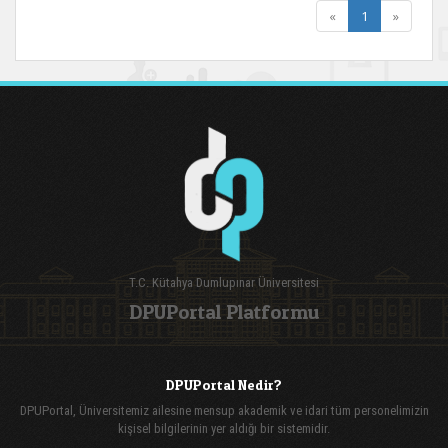
(current)
«
1
»
T.C. Kütahya Dumlupınar Üniversitesi
DPUPortal Platformu
DPUPortal Nedir?
DPUPortal, Üniversitemiz ailesine mensup akademik ve idari tüm personelimizin
kişisel bilgilerinin yer aldığı bir sistemidir.