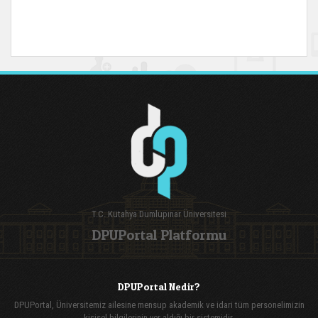
T.C. Kütahya Dumlupınar Üniversitesi
DPUPortal Platformu
DPUPortal Nedir?
DPUPortal, Üniversitemiz ailesine mensup akademik ve idari tüm personelimizin
kişisel bilgilerinin yer aldığı bir sistemidir.