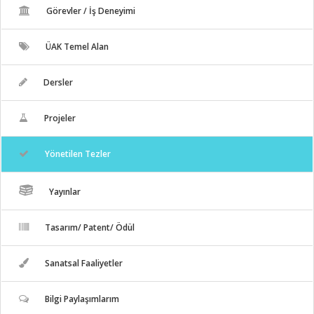
Görevler / İş Deneyimi
ÜAK Temel Alan
Dersler
Projeler
Yönetilen Tezler
Yayınlar
Tasarım/ Patent/ Ödül
Sanatsal Faaliyetler
Bilgi Paylaşımlarım