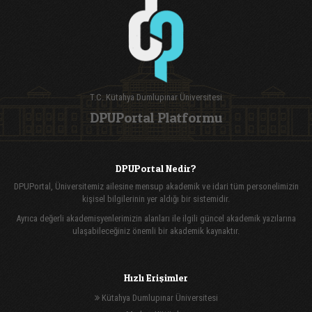
T.C. Kütahya Dumlupınar Üniversitesi
DPUPortal Platformu
DPUPortal Nedir?
DPUPortal, Üniversitemiz ailesine mensup akademik ve idari tüm personelimizin
kişisel bilgilerinin yer aldığı bir sistemidir.
Ayrıca değerli akademisyenlerimizin alanları ile ilgili güncel akademik yazılarına
ulaşabileceğiniz önemli bir akademik kaynaktır.
Hızlı Erişimler
Kütahya Dumlupınar Üniversitesi