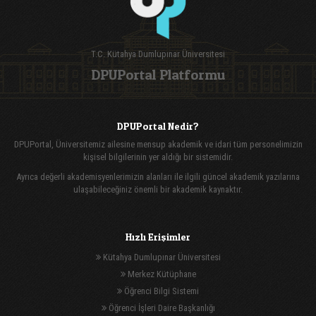
T.C. Kütahya Dumlupınar Üniversitesi
DPUPortal Platformu
DPUPortal Nedir?
DPUPortal, Üniversitemiz ailesine mensup akademik ve idari tüm personelimizin
kişisel bilgilerinin yer aldığı bir sistemidir.
Ayrıca değerli akademisyenlerimizin alanları ile ilgili güncel akademik yazılarına
ulaşabileceğiniz önemli bir akademik kaynaktır.
Hızlı Erişimler
Kütahya Dumlupınar Üniversitesi
Merkez Kütüphane
Öğrenci Bilgi Sistemi
Öğrenci İşleri Daire Başkanlığı