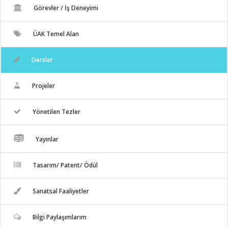
Görevler / İş Deneyimi
ÜAK Temel Alan
Dersler
Projeler
Yönetilen Tezler
Yayınlar
Tasarım/ Patent/ Ödül
Sanatsal Faaliyetler
Bilgi Paylaşımlarım