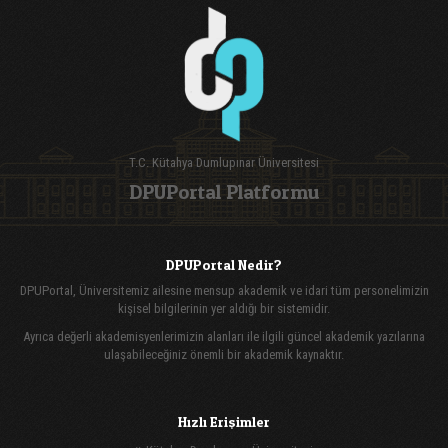
T.C. Kütahya Dumlupınar Üniversitesi
DPUPortal Platformu
DPUPortal Nedir?
DPUPortal, Üniversitemiz ailesine mensup akademik ve idari tüm personelimizin
kişisel bilgilerinin yer aldığı bir sistemidir.
Ayrıca değerli akademisyenlerimizin alanları ile ilgili güncel akademik yazılarına
ulaşabileceğiniz önemli bir akademik kaynaktır.
Hızlı Erişimler