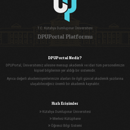
T.C. Kütahya Dumlupınar Üniversitesi
DPUPortal Platformu
DPUPortal Nedir?
DPUPortal, Üniversitemiz ailesine mensup akademik ve idari tüm personelimizin
kişisel bilgilerinin yer aldığı bir sistemidir.
Ayrıca değerli akademisyenlerimizin alanları ile ilgili güncel akademik yazılarına
ulaşabileceğiniz önemli bir akademik kaynaktır.
Hızlı Erişimler
Kütahya Dumlupınar Üniversitesi
Merkez Kütüphane
Öğrenci Bilgi Sistemi