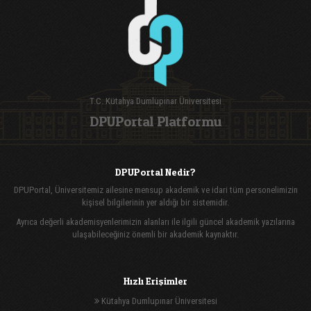
T.C. Kütahya Dumlupınar Üniversitesi
DPUPortal Platformu
DPUPortal Nedir?
DPUPortal, Üniversitemiz ailesine mensup akademik ve idari tüm personelimizin
kişisel bilgilerinin yer aldığı bir sistemidir.
Ayrıca değerli akademisyenlerimizin alanları ile ilgili güncel akademik yazılarına
ulaşabileceğiniz önemli bir akademik kaynaktır.
Hızlı Erişimler
Kütahya Dumlupınar Üniversitesi