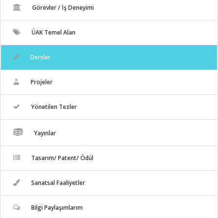
Görevler / İş Deneyimi
ÜAK Temel Alan
Dersler
Projeler
Yönetilen Tezler
Yayınlar
Tasarım/ Patent/ Ödül
Sanatsal Faaliyetler
Bilgi Paylaşımlarım