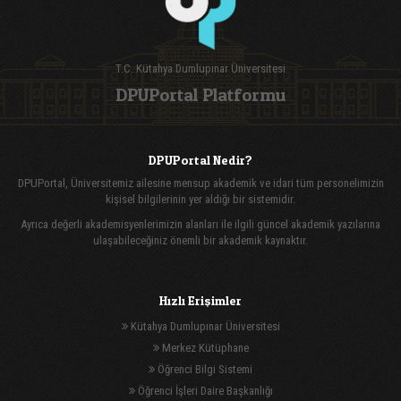
T.C. Kütahya Dumlupınar Üniversitesi
DPUPortal Platformu
DPUPortal Nedir?
DPUPortal, Üniversitemiz ailesine mensup akademik ve idari tüm personelimizin
kişisel bilgilerinin yer aldığı bir sistemidir.
Ayrıca değerli akademisyenlerimizin alanları ile ilgili güncel akademik yazılarına
ulaşabileceğiniz önemli bir akademik kaynaktır.
Hızlı Erişimler
Kütahya Dumlupınar Üniversitesi
Merkez Kütüphane
Öğrenci Bilgi Sistemi
Öğrenci İşleri Daire Başkanlığı