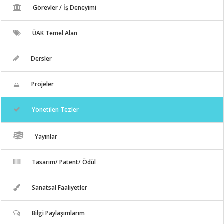
Görevler / İş Deneyimi
ÜAK Temel Alan
Dersler
Projeler
Yönetilen Tezler
Yayınlar
Tasarım/ Patent/ Ödül
Sanatsal Faaliyetler
Bilgi Paylaşımlarım