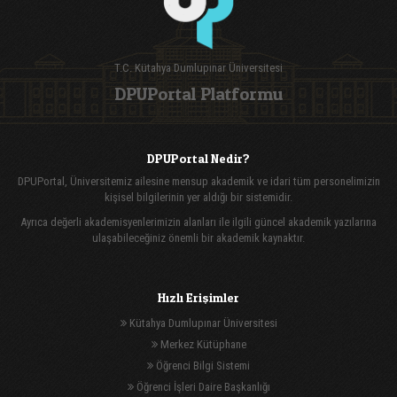
T.C. Kütahya Dumlupınar Üniversitesi
DPUPortal Platformu
DPUPortal Nedir?
DPUPortal, Üniversitemiz ailesine mensup akademik ve idari tüm personelimizin
kişisel bilgilerinin yer aldığı bir sistemidir.
Ayrıca değerli akademisyenlerimizin alanları ile ilgili güncel akademik yazılarına
ulaşabileceğiniz önemli bir akademik kaynaktır.
Hızlı Erişimler
Kütahya Dumlupınar Üniversitesi
Merkez Kütüphane
Öğrenci Bilgi Sistemi
Öğrenci İşleri Daire Başkanlığı