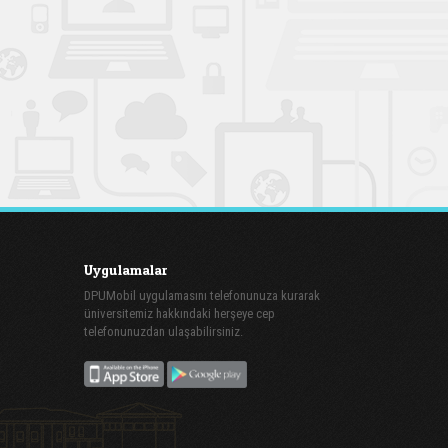
Uygulamalar
DPUMobil uygulamasını telefonunuza kurarak
üniversitemiz hakkındaki herşeye cep
telefonunuzdan ulaşabilirsiniz.