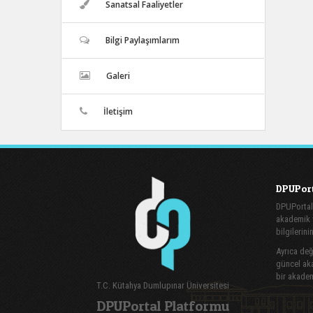
Sanatsal Faaliyetler
Bilgi Paylaşımlarım
Galeri
İletişim
DPUPort
DPUPortal
akademik v
bilgilerini
Ayrıca değe
güncel aka
bir akadem
T.C. Kütahya Dumlupınar Üniversitesi
DPUPortal Platformu