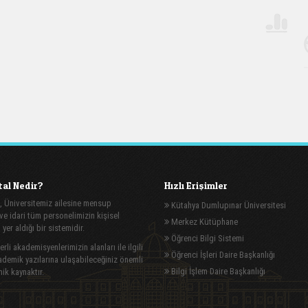
al Nedir?
Hızlı Erişimler
, Üniversitemiz ailesine mensup
Kütahya Dumlupınar Üniversitesi
e idari tüm personelimizin kişisel
Merkez Kütüphane
n yer aldığı bir sistemidir.
Öğrenci Bilgi Sistemi
rli akademisyenlerimizin alanları ile ilgili
Öğrenci İşleri Daire Başkanlığı
demik yazılarına ulaşabileceğiniz önemli
Bilgi İşlem Daire Başkanlığı
ik kaynaktır.